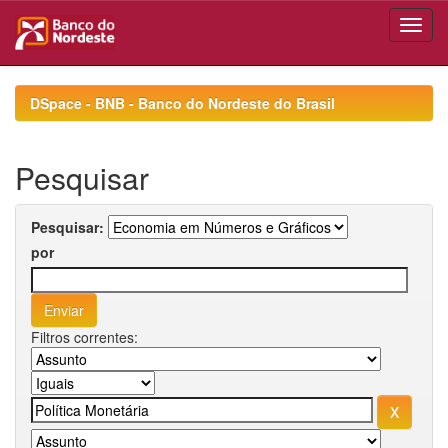
Skip
navigation
DSpace - BNB - Banco do Nordeste do Brasil
Pesquisar
Pesquisar:
por
Filtros correntes: