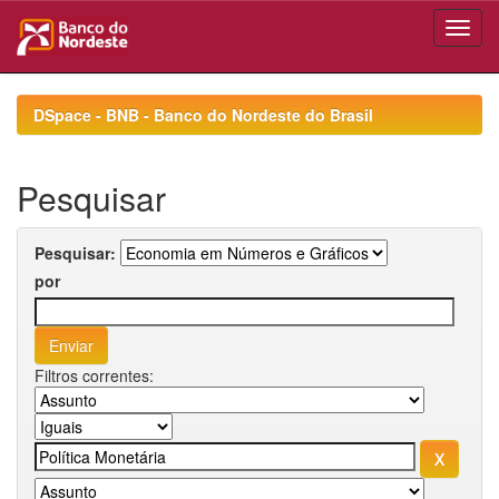
Skip
navigation
DSpace - BNB - Banco do Nordeste do Brasil
Pesquisar
Pesquisar:
por
Filtros correntes: