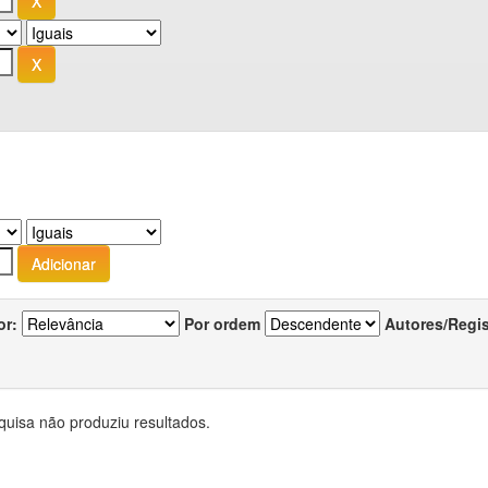
or:
Por ordem
Autores/Regi
quisa não produziu resultados.