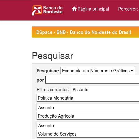
Página principal
Percorrer
Skip
navigation
DSpace - BNB - Banco do Nordeste do Brasil
Pesquisar
Pesquisar:
por
Filtros correntes: