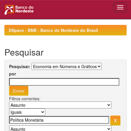
Skip
navigation
DSpace - BNB - Banco do Nordeste do Brasil
Pesquisar
Pesquisar:
por
Filtros correntes: