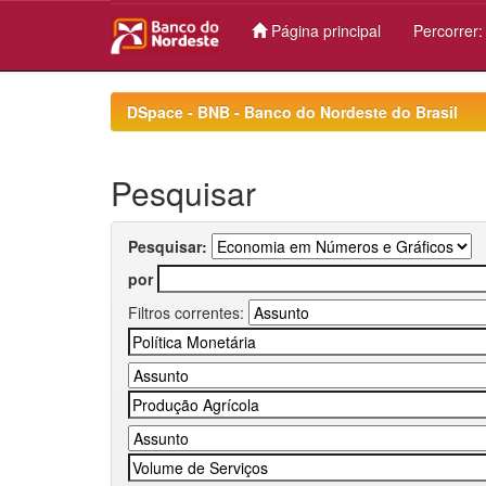
Página principal
Percorrer
Skip
navigation
DSpace - BNB - Banco do Nordeste do Brasil
Pesquisar
Pesquisar:
por
Filtros correntes: