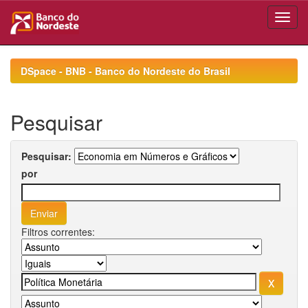
Skip
navigation
DSpace - BNB - Banco do Nordeste do Brasil
Pesquisar
Pesquisar:
por
Filtros correntes: