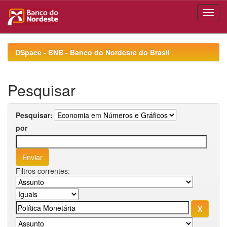
Skip
navigation
DSpace - BNB - Banco do Nordeste do Brasil
Pesquisar
Pesquisar:
por
Filtros correntes: