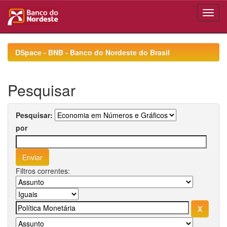
Skip
navigation
DSpace - BNB - Banco do Nordeste do Brasil
Pesquisar
Pesquisar:
por
Filtros correntes: