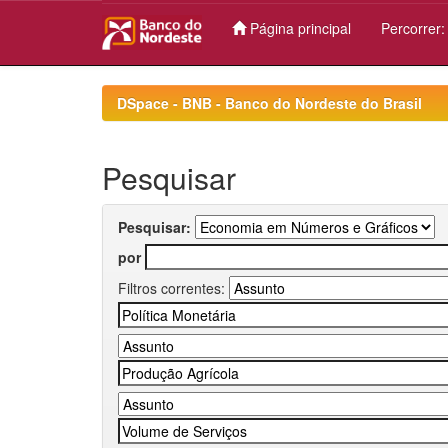
Página principal
Percorrer
Skip
navigation
DSpace - BNB - Banco do Nordeste do Brasil
Pesquisar
Pesquisar:
por
Filtros correntes: