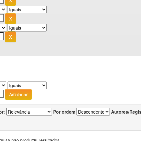
or:
Por ordem
Autores/Regi
quisa não produziu resultados.