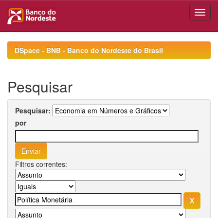
Skip
navigation
DSpace - BNB - Banco do Nordeste do Brasil
Pesquisar
Pesquisar:
por
Filtros correntes: