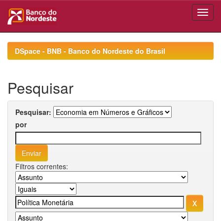
Skip
navigation
DSpace - BNB - Banco do Nordeste do Brasil
Pesquisar
Pesquisar:
por
Filtros correntes: