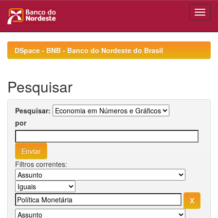
Skip
navigation
DSpace - BNB - Banco do Nordeste do Brasil
Pesquisar
Pesquisar:
por
Filtros correntes: