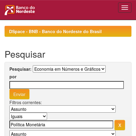
Skip
navigation
DSpace - BNB - Banco do Nordeste do Brasil
Pesquisar
Pesquisar:
por
Filtros correntes: