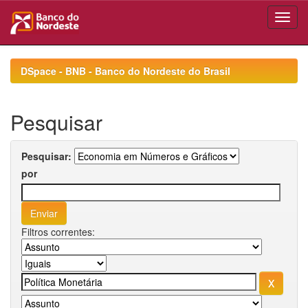
Skip
navigation
DSpace - BNB - Banco do Nordeste do Brasil
Pesquisar
Pesquisar:
por
Filtros correntes: