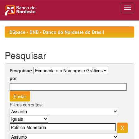
Skip
navigation
DSpace - BNB - Banco do Nordeste do Brasil
Pesquisar
Pesquisar:
por
Filtros correntes: