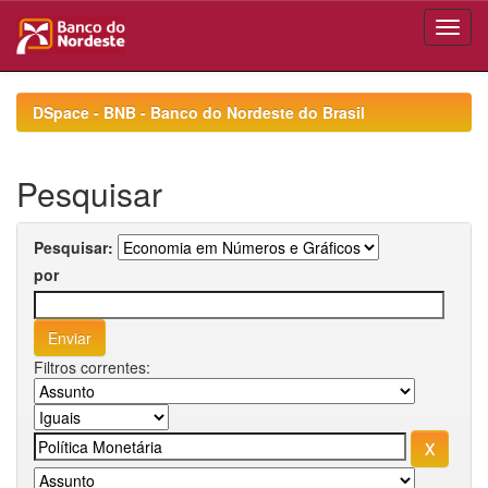
Skip
navigation
DSpace - BNB - Banco do Nordeste do Brasil
Pesquisar
Pesquisar:
por
Filtros correntes: