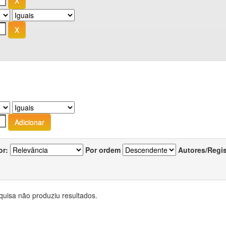
or:
Por ordem
Autores/Regi
quisa não produziu resultados.