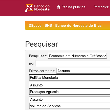
Página principal
Percorrer
Skip
navigation
DSpace - BNB - Banco do Nordeste do Brasil
Pesquisar
Pesquisar:
por
Filtros correntes: