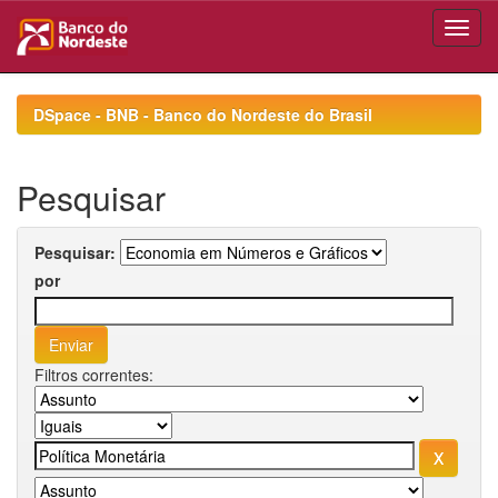
Skip
navigation
DSpace - BNB - Banco do Nordeste do Brasil
Pesquisar
Pesquisar:
por
Filtros correntes: