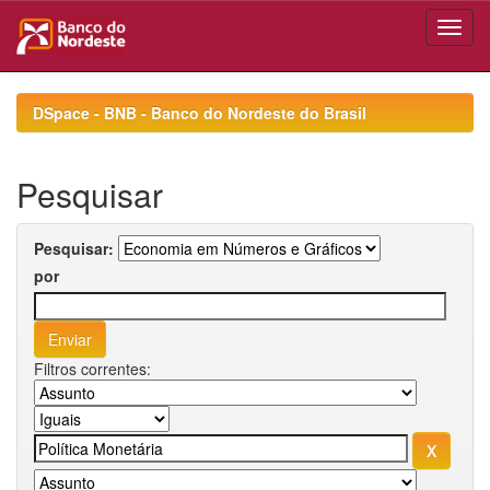
Skip
navigation
DSpace - BNB - Banco do Nordeste do Brasil
Pesquisar
Pesquisar:
por
Filtros correntes: