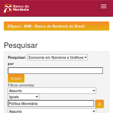
Skip
navigation
DSpace - BNB - Banco do Nordeste do Brasil
Pesquisar
Pesquisar:
por
Filtros correntes: