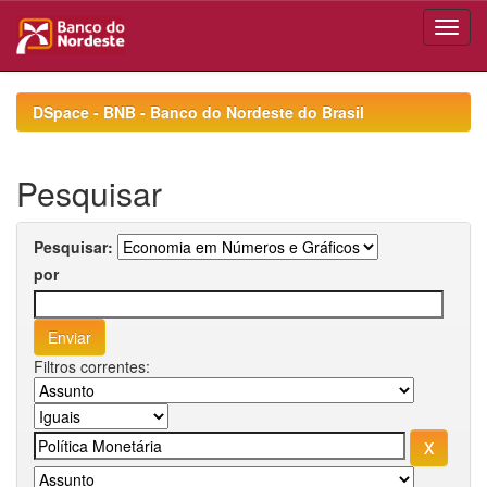
Skip
navigation
DSpace - BNB - Banco do Nordeste do Brasil
Pesquisar
Pesquisar:
por
Filtros correntes: