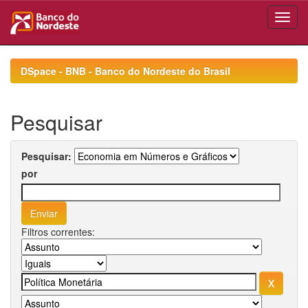
Skip
navigation
DSpace - BNB - Banco do Nordeste do Brasil
Pesquisar
Pesquisar:
por
Filtros correntes: