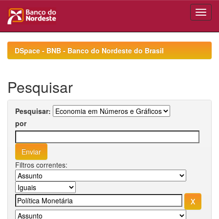
Skip
navigation
DSpace - BNB - Banco do Nordeste do Brasil
Pesquisar
Pesquisar:
por
Filtros correntes: