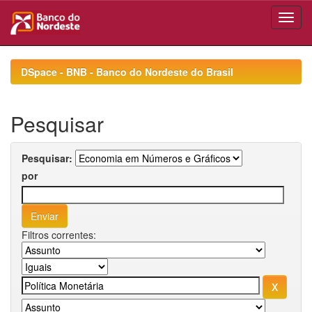
Skip
navigation
DSpace - BNB - Banco do Nordeste do Brasil
Pesquisar
Pesquisar:
por
Filtros correntes: