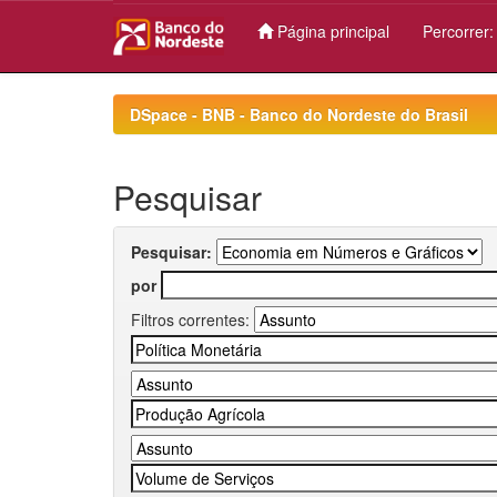
Página principal
Percorrer
Skip
navigation
DSpace - BNB - Banco do Nordeste do Brasil
Pesquisar
Pesquisar:
por
Filtros correntes: