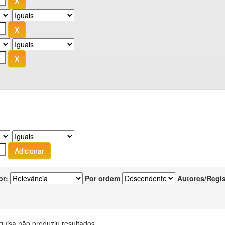
or:
Por ordem
Autores/Regi
quisa não produziu resultados.