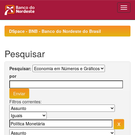
Skip
navigation
DSpace - BNB - Banco do Nordeste do Brasil
Pesquisar
Pesquisar:
por
Filtros correntes: