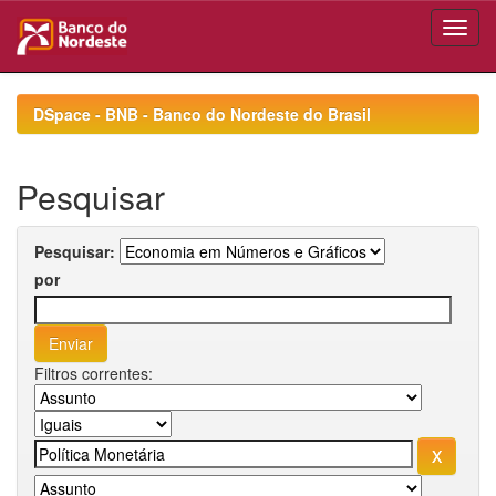
Skip
navigation
DSpace - BNB - Banco do Nordeste do Brasil
Pesquisar
Pesquisar:
por
Filtros correntes: