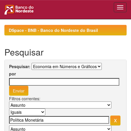
Skip
navigation
DSpace - BNB - Banco do Nordeste do Brasil
Pesquisar
Pesquisar:
por
Filtros correntes: