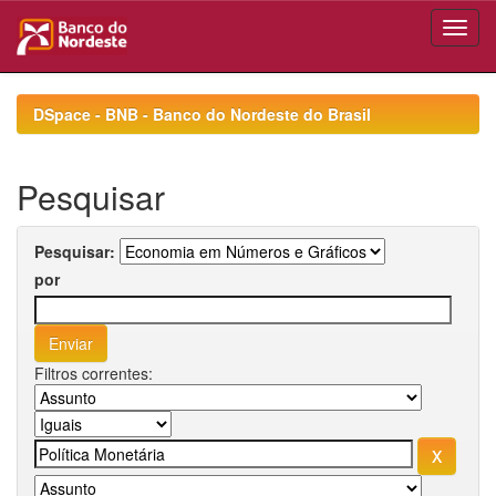
Skip
navigation
DSpace - BNB - Banco do Nordeste do Brasil
Pesquisar
Pesquisar:
por
Filtros correntes: