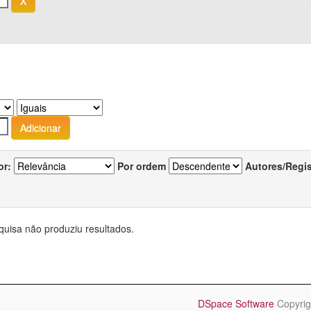
or:
Por ordem
Autores/Regi
quisa não produziu resultados.
DSpace Software
Copyrig