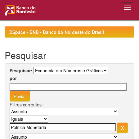
Skip
navigation
DSpace - BNB - Banco do Nordeste do Brasil
Pesquisar
Pesquisar:
por
Filtros correntes: