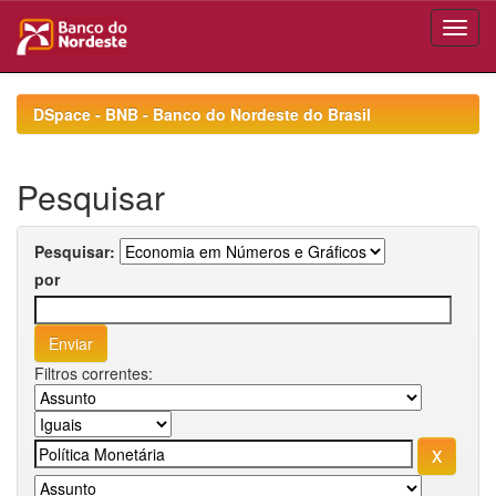
Skip
navigation
DSpace - BNB - Banco do Nordeste do Brasil
Pesquisar
Pesquisar:
por
Filtros correntes: