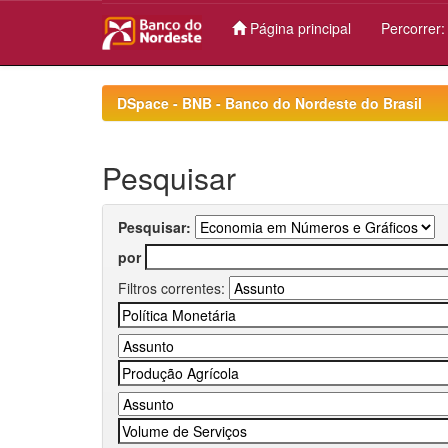
Página principal
Percorrer
Skip
navigation
DSpace - BNB - Banco do Nordeste do Brasil
Pesquisar
Pesquisar:
por
Filtros correntes: