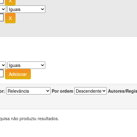
or:
Por ordem
Autores/Regi
quisa não produziu resultados.