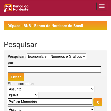
Skip
navigation
DSpace - BNB - Banco do Nordeste do Brasil
Pesquisar
Pesquisar:
por
Filtros correntes: