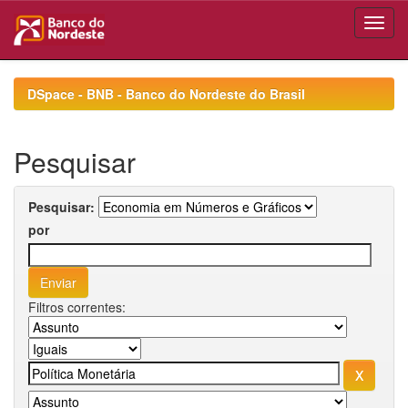
Skip
navigation
DSpace - BNB - Banco do Nordeste do Brasil
Pesquisar
Pesquisar:
por
Filtros correntes: