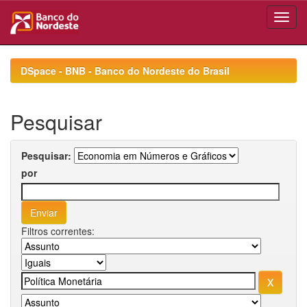
Skip
navigation
DSpace - BNB - Banco do Nordeste do Brasil
Pesquisar
Pesquisar:
por
Filtros correntes: