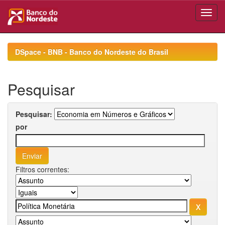
Skip
navigation
DSpace - BNB - Banco do Nordeste do Brasil
Pesquisar
Pesquisar:
por
Filtros correntes: