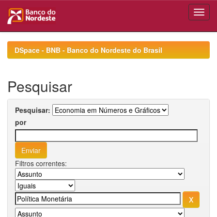
Skip
navigation
DSpace - BNB - Banco do Nordeste do Brasil
Pesquisar
Pesquisar:
por
Filtros correntes: