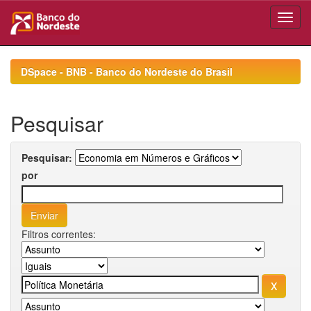
Skip
navigation
DSpace - BNB - Banco do Nordeste do Brasil
Pesquisar
Pesquisar:
por
Filtros correntes: