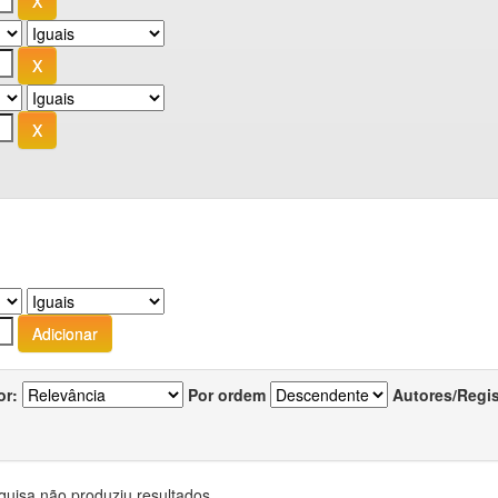
or:
Por ordem
Autores/Regi
quisa não produziu resultados.