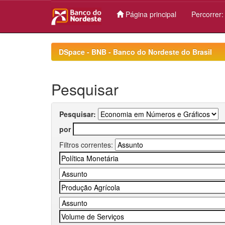
Página principal
Percorrer
Skip
navigation
DSpace - BNB - Banco do Nordeste do Brasil
Pesquisar
Pesquisar:
por
Filtros correntes: