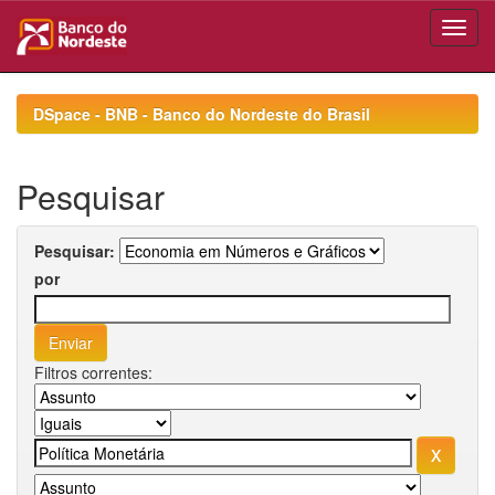
Skip
navigation
DSpace - BNB - Banco do Nordeste do Brasil
Pesquisar
Pesquisar:
por
Filtros correntes: