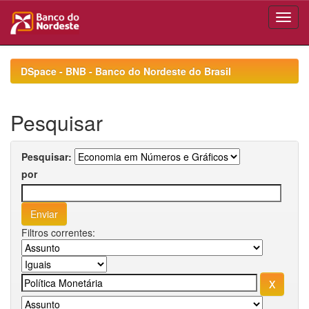
Skip
navigation
DSpace - BNB - Banco do Nordeste do Brasil
Pesquisar
Pesquisar:
por
Filtros correntes: