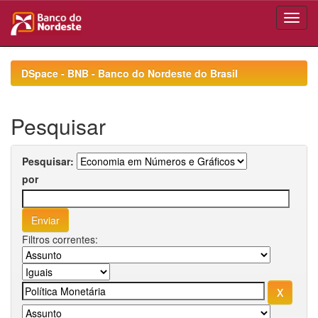
Skip
navigation
DSpace - BNB - Banco do Nordeste do Brasil
Pesquisar
Pesquisar:
por
Filtros correntes: