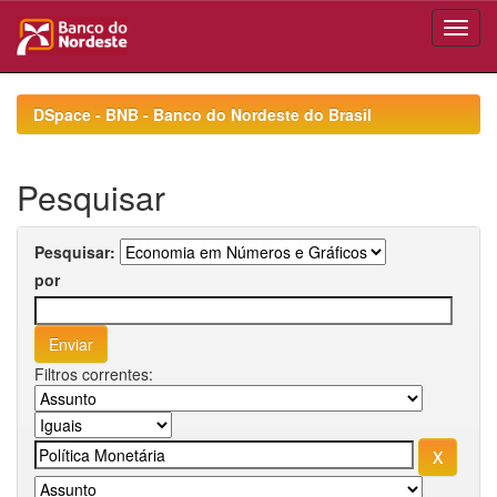
Skip
navigation
DSpace - BNB - Banco do Nordeste do Brasil
Pesquisar
Pesquisar:
por
Filtros correntes: