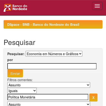
Skip
navigation
DSpace - BNB - Banco do Nordeste do Brasil
Pesquisar
Pesquisar:
por
Filtros correntes: