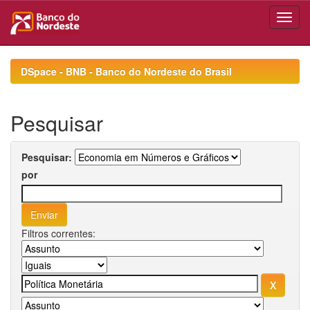
Skip
navigation
DSpace - BNB - Banco do Nordeste do Brasil
Pesquisar
Pesquisar:
por
Filtros correntes: