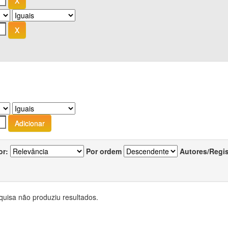
or:
Por ordem
Autores/Regi
quisa não produziu resultados.