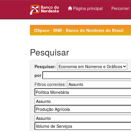
Página principal
Percorrer
Skip
navigation
DSpace - BNB - Banco do Nordeste do Brasil
Pesquisar
Pesquisar:
por
Filtros correntes: