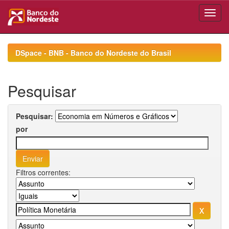
Skip
navigation
DSpace - BNB - Banco do Nordeste do Brasil
Pesquisar
Pesquisar:
por
Filtros correntes: