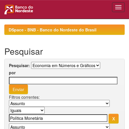
Skip
navigation
DSpace - BNB - Banco do Nordeste do Brasil
Pesquisar
Pesquisar:
por
Filtros correntes: