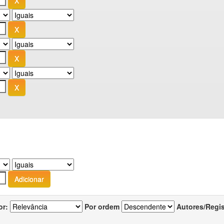
or:
Por ordem
Autores/Regi