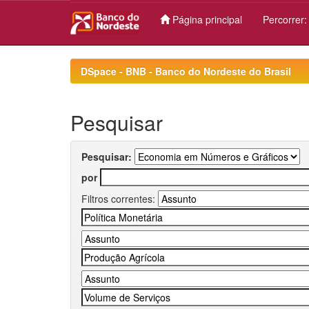
Página principal
Percorrer
Skip
navigation
DSpace - BNB - Banco do Nordeste do Brasil
Pesquisar
Pesquisar:
por
Filtros correntes: